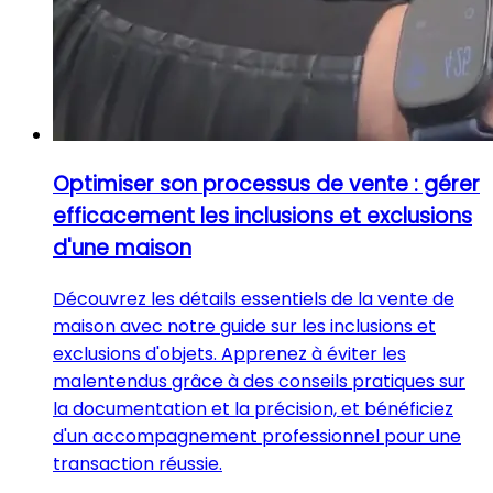
Optimiser son processus de vente : gérer
efficacement les inclusions et exclusions
d'une maison
Découvrez les détails essentiels de la vente de
maison avec notre guide sur les inclusions et
exclusions d'objets. Apprenez à éviter les
malentendus grâce à des conseils pratiques sur
la documentation et la précision, et bénéficiez
d'un accompagnement professionnel pour une
transaction réussie.