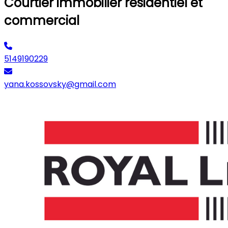
Courtier immobilier résidentiel et
commercial
5149190229
yana.kossovsky@gmail.com