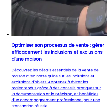
Optimiser son processus de vente : gérer
efficacement les inclusions et exclusions
d'une maison
Découvrez les détails essentiels de la vente de
maison avec notre guide sur les inclusions et
exclusions d'objets. Apprenez à éviter les
malentendus grâce à des conseils pratiques sur
la documentation et la précision, et bénéficiez
d'un accompagnement professionnel pour une
transaction réussie.