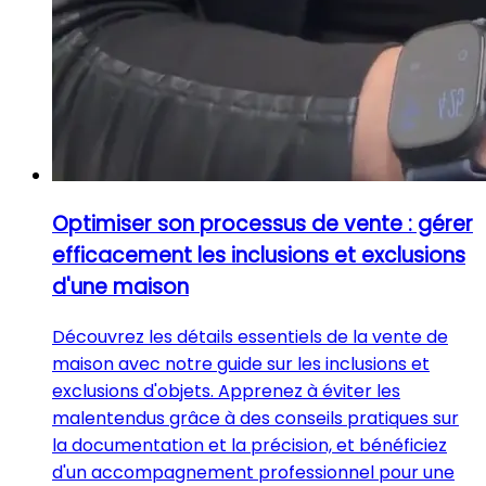
Optimiser son processus de vente : gérer
efficacement les inclusions et exclusions
d'une maison
Découvrez les détails essentiels de la vente de
maison avec notre guide sur les inclusions et
exclusions d'objets. Apprenez à éviter les
malentendus grâce à des conseils pratiques sur
la documentation et la précision, et bénéficiez
d'un accompagnement professionnel pour une