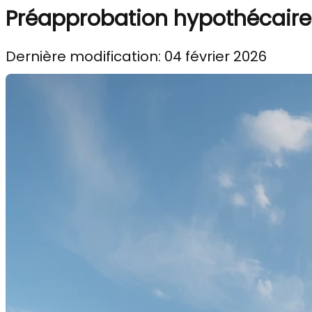
Préapprobation hypothécaire 
Dernière modification: 04 février 2026