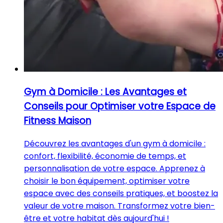
Gym à Domicile : Les Avantages et
Conseils pour Optimiser votre Espace de
Fitness Maison
Découvrez les avantages d'un gym à domicile :
confort, flexibilité, économie de temps, et
personnalisation de votre espace. Apprenez à
choisir le bon équipement, optimiser votre
espace avec des conseils pratiques, et boostez la
valeur de votre maison. Transformez votre bien-
être et votre habitat dès aujourd'hui !