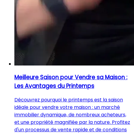
Meilleure Saison pour Vendre sa Maison :
Les Avantages du Printemps
Découvrez pourquoi le printemps est la saison
idéale pour vendre votre maison : un marché
immobilier dynamique, de nombreux acheteurs,
et une propriété magnifiée par la nature. Profitez
d'un processus de vente rapide et de conditions