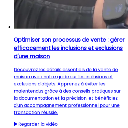
Optimiser son processus de vente : gérer
efficacement les inclusions et exclusions
d'une maison
Découvrez les détails essentiels de la vente de
maison avec notre guide sur les inclusions et
exclusions d'objets. Apprenez à éviter les
malentendus grâce à des conseils pratiques sur
la documentation et la précision, et bénéficiez
d'un accompagnement professionnel pour une
transaction réussie.
Regarder la vidéo