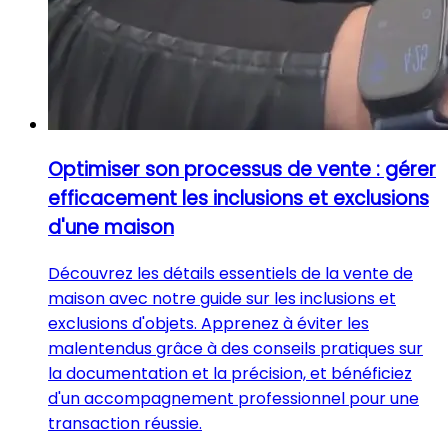
Optimiser son processus de vente : gérer
efficacement les inclusions et exclusions
d'une maison
Découvrez les détails essentiels de la vente de
maison avec notre guide sur les inclusions et
exclusions d'objets. Apprenez à éviter les
malentendus grâce à des conseils pratiques sur
la documentation et la précision, et bénéficiez
d'un accompagnement professionnel pour une
transaction réussie.