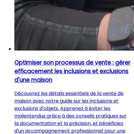
Optimiser son processus de vente : gérer
efficacement les inclusions et exclusions
d'une maison
Découvrez les détails essentiels de la vente de
maison avec notre guide sur les inclusions et
exclusions d'objets. Apprenez à éviter les
malentendus grâce à des conseils pratiques sur
la documentation et la précision, et bénéficiez
d'un accompagnement professionnel pour une