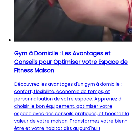
Gym à Domicile : Les Avantages et
Conseils pour Optimiser votre Espace de
Fitness Maison
Découvrez les avantages d'un gym à domicile :
confort, flexibilité, économie de temps, et
personnalisation de votre espace. Apprenez à
choisir le bon équipement, optimiser votre
espace avec des conseils pratiques, et boostez la
valeur de votre maison. Transformez votre bien-
être et votre habitat dès aujourd'hui !