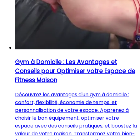
Gym à Domicile : Les Avantages et
Conseils pour Optimiser votre Espace de
Fitness Maison
Découvrez les avantages d'un gym à domicile :
confort, flexibilité, économie de temps, et
personnalisation de votre espace. Apprenez à
choisir le bon équipement, optimiser votre
espace avec des conseils pratiques, et boostez la
valeur de votre maison. Transformez votre bien-