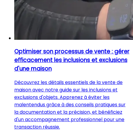
Optimiser son processus de vente : gérer
efficacement les inclusions et exclusions
d'une maison
Découvrez les détails essentiels de la vente de
maison avec notre guide sur les inclusions et
exclusions d'objets. Apprenez à éviter les
malentendus grâce à des conseils pratiques sur
la documentation et la précision, et bénéficiez
d'un accompagnement professionnel pour une
transaction réussie.