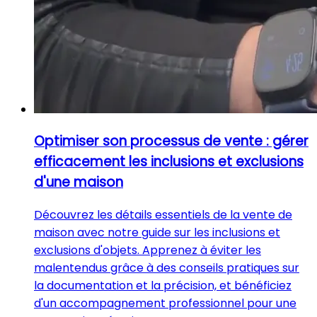
Optimiser son processus de vente : gérer
efficacement les inclusions et exclusions
d'une maison
Découvrez les détails essentiels de la vente de
maison avec notre guide sur les inclusions et
exclusions d'objets. Apprenez à éviter les
malentendus grâce à des conseils pratiques sur
la documentation et la précision, et bénéficiez
d'un accompagnement professionnel pour une