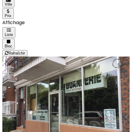
Ville
Prix
Affichage
Liste
Bloc
Rafraîchir