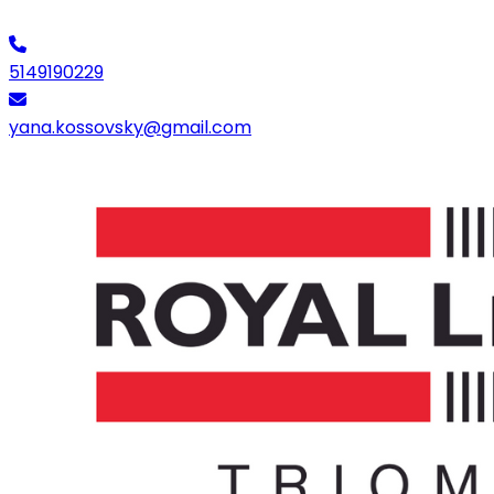
5149190229
yana.kossovsky@gmail.com